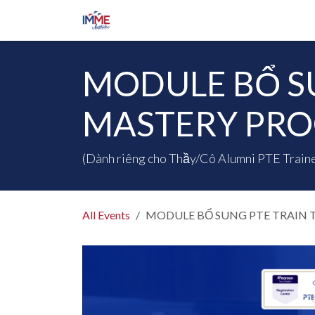
Skip to Content
Home
PTE Mastery Program
E
MODULE BỔ SU
MASTERY PRO
(Dành riêng cho Thầy/Cô Alumni PTE Traine
All Events
MODULE BỔ SUNG PTE TRAIN T