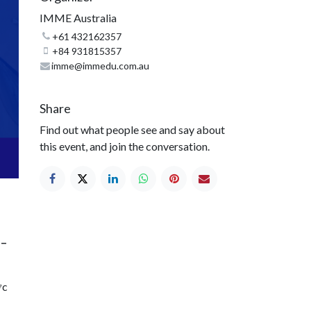
IMME Australia
+61 432162357
+84 931815357
imme@immedu.com.au
Share
Find out what people see and say about
this event, and join the conversation.
 –
ợc