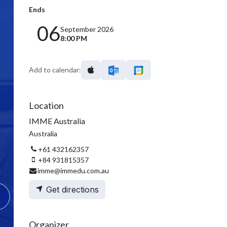
Ends
06
September 2026
8:00 PM
Add to calendar:
Location
IMME Australia
Australia
+61 432162357
+84 931815357
imme@immedu.com.au
Get directions
Organizer